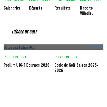
COMPÉTITIONS
COMPÉTITIONS
COMPÉTITIONS
COMPÉTITIONS
Calendrier
Départs
Résultats
Race to
Villedieu
L'ECOLE DE GOLF
Lauréats U16 Open Indre & Cher 2026
Open de Golf Indre et Cher des 14 & 15 mars 2026
L'ÉCOLE DE GOLF
Deux enfants de l'Ecole de Golf de ...
en savoir plus
L'ECOLE DE GOLF
L'ECOLE DE GOLF
Podium U16-F Bourges 2026
Ecole de Golf Saison 2025-
2026