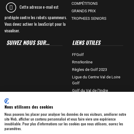
COMPÉTITIONS
Cette adresse e-mail est
GRANDS PRIX
protégée contre les robots spammeurs.
TROPHEES SENIORS
Vous devez activer le JavaScript pour la
visualiser.
SUIVEZ NOUS SUR...
LIENS UTILES
FFGolf
Rms9online
Règles de Golf 2023
Ligue du Centre Val de Loire
Golf
Golf du Val de l'Indre
Département de l'Indre
Châteauroux-métropole
Nous utilisons des cookies
Villedieu sur Indre
Nous pouvons les placer pour analyser les données de nos visiteurs, améliorer notre
site Web, afficher un contenu personnalisé et vous faire vivre une expérience
Golf Planète
inoubliable. Pour plus d'informations sur les cookies que nous utilisons, ouvrez les
Bip TV
paramètres.