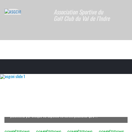
Association Sportive du
Golf Club du Val de l'Indre
COMPÉTITIONS
Licence 2026
La commande de licence ffgolf 2026 et l'adhésion à l'AS est maintenant possible,
depuis le site,
pour les paiements par Carte ou virement Bancaire
(les
paiements par chèque ou espèces ne seront possibles qu'à ...