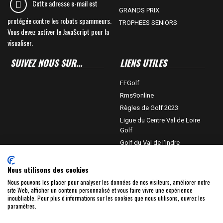
Cette adresse e-mail est
GRANDS PRIX
protégée contre les robots spammeurs.
TROPHEES SENIORS
Vous devez activer le JavaScript pour la
visualiser.
SUIVEZ NOUS SUR...
LIENS UTILES
FFGolf
Rms9online
Règles de Golf 2023
Ligue du Centre Val de Loire
Golf
Golf du Val de l'Indre
Département de l'Indre
Châteauroux-métropole
Nous utilisons des cookies
Villedieu sur Indre
Nous pouvons les placer pour analyser les données de nos visiteurs, améliorer notre
site Web, afficher un contenu personnalisé et vous faire vivre une expérience
Golf Planète
inoubliable. Pour plus d'informations sur les cookies que nous utilisons, ouvrez les
Bip TV
paramètres.