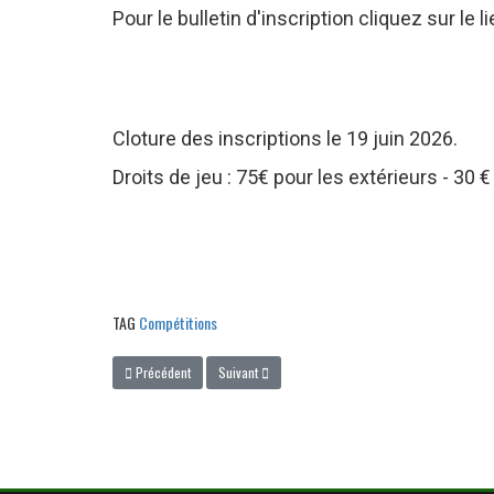
Pour le bulletin d'inscription cliquez sur le l
Cloture des inscriptions le 19 juin 2026.
Droits de jeu : 75€ pour les extérieurs - 3
TAG
Compétitions
Article précédent : Trophée Enfants Cancers Santé
Article suivant : Dimanche 19 avril : Scramble à la fi
Précédent
Suivant