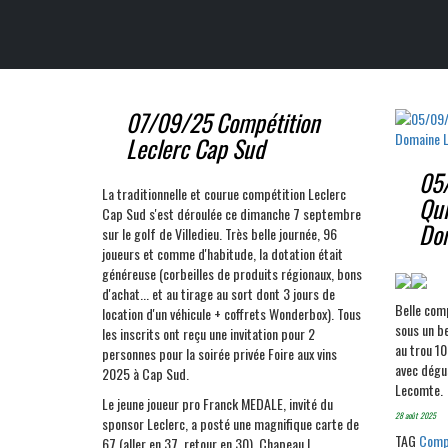
07/09/25 Compétition
Leclerc Cap Sud
05/
La traditionnelle et courue compétition Leclerc
Qui
Cap Sud s'est déroulée ce dimanche 7 septembre
Do
sur le golf de Villedieu. Très belle journée, 96
joueurs et comme d'habitude, la dotation était
généreuse (corbeilles de produits régionaux, bons
d'achat... et au tirage au sort dont 3 jours de
Belle comp
location d'un véhicule + coffrets Wonderbox). Tous
sous un be
les inscrits ont reçu une invitation pour 2
au trou 1
personnes pour la soirée privée Foire aux vins
avec dégu
2025 à Cap Sud.
Lecomte.
Le jeune joueur pro Franck MEDALE, invité du
28 août 2025
sponsor Leclerc, a posté une magnifique carte de
TAG
Comp
67 (aller en 37, retour en 30). Chapeau !