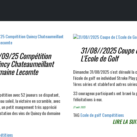
31/08//2025 Coupe 
09/25 Compétition
L'Ecole de Golf
ncy Chateaumeillant
maine Lecomte
Dimanche 31/08/2025 s'est déroulé la 
l'école de golf en individuel Stroke Play 
1ères séries et stableford autres séries
33 courageux participants ont bravé la p
étition avec 52 joueurs se disputant,
félicitations à eux.
au soleil, la victoire en scramble, avec
0, un petit mangement très apprécié
27 août 2025
station des vins de Quincy du domaine
TAG
Ecole de golf
Compétitions
LIRE LA SUIT
étitions