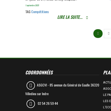
1 septembre 2025
TAG
Compétitions
LIRE LA SUITE...
COORDONNÉES
PLAN
ACT
ASGCVI -
85 avenue du Général de Gaulle 36320
ASGC
Villedieu sur Indre
LE P
LES 
02 54 26 59 44
L'EC