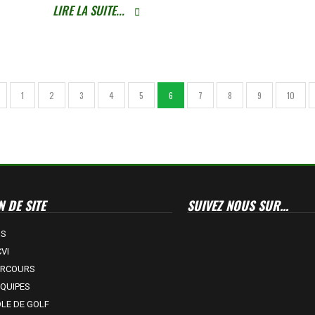
LIRE LA SUITE...
1
2
3
4
5
6
7
8
9
10
 DE SITE
SUIVEZ NOUS SUR...
US
VI
ARCOURS
EQUIPES
OLE DE GOLF