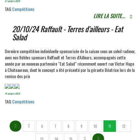
27 octobre 2024
TAG
Compétitions
LIRE LA SUITE...
20/10/24 Raffault - Terres d'ailleurs - Eat
Salad
Dernière compétition individuelle sponsorisée de la saison sous un soleil radieux,
avec nos fidèles sponsors Raffault et Terres d'Ailleurs, accompagnés cette
année par un nouveau partenaire "Eat Salad" récemment ouvert rue Victor Hugo
à Chateauroux, dont le concept a été présenté par la gérante Béatrice lors de la
remise des prix
14 octobre 2024
TAG
Compétitions
6
7
8
9
10
11
12
13
14
15